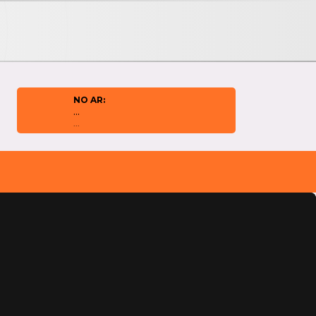
NO AR:
...
...