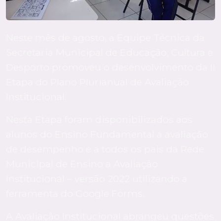
Neste mês de agosto, a Equipe Técnica da
Secretaria Municipal de Educação, Cultura e
Desporto promoveu o desenvolvimento da II
Etapa do Plano Plurianual de Avaliação
Institucional.
Nesta Etapa foram disponibilizados aos
alunos do Ensino Fundamental a avaliação
de desempenho e a todos os pais da Rede
Municipal de Ensino a Avaliação
Institucional – versão 2022 utilizando a
ferramenta do Google Forms.
A Avaliação Institucional abrangeu questões