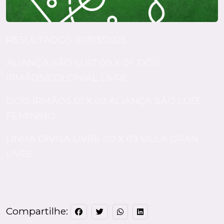
RESULTADOS 01/03/2025
ALIANÇA SÃO LUIZ 00 X 01 DOIS
IRMÃOS/COLONIAL LIVRE
DOIS IRMÃOS 01 X 02 ALIANÇA SÃO LUIZ
FEMININO
LINHA DIVISA LIVRE 00 X 03 VILLA GRAN
LIVRE
Compartilhe: